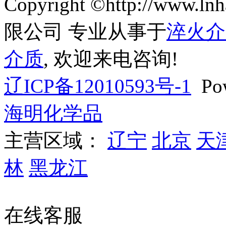
Copyright ©http://ww
限公司 专业从事于
淬火介
介质
, 欢迎来电咨询!
辽ICP备12010593号-1
Pow
海明化学品
主营区域：
辽宁
北京
天
林
黑龙江
辽公网安备 
在线客服