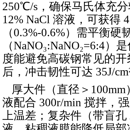
250℃/s，确保马氏体充分
12% NaCl 溶液，可获得
（0.3%-0.6%）需平衡硬
（NaNO₃:NaNO₂=6:4）
度能避免高碳钢常见的开裂
后，冲击韧性可达 35J/cm
厚大件（直径＞100mm）
液配合 300r/min 搅
上温差；复杂件（带盲孔 /
液，粘稠液膜能降低局部冷