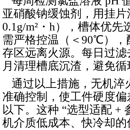
每周检测氯盐溶液 pH 值（
亚硝酸钠缓蚀剂，用挂片
0.1g/m²・h），槽体优
需严格控温（＜90℃）
存区远离火源。每日过滤去
月清理槽底沉渣，避免循
通过以上措施，无机淬火
准确控制，使工件硬度偏差
以下。这种 “选型适配 +
机介质低成本、快冷却的